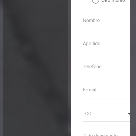
Otro monto
Nombre
Apellido
Teléfono
E-mail
CC
# de documento