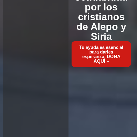
por los
cristianos
de Alepo y
Siria
Tu ayuda es esencial
para darles
esperanza. DONA
AQUÍ »