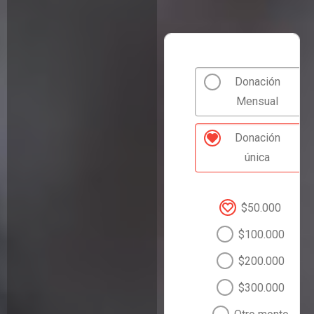
Donación
Mensual
Donación
única
$50.000
$100.000
$200.000
$300.000