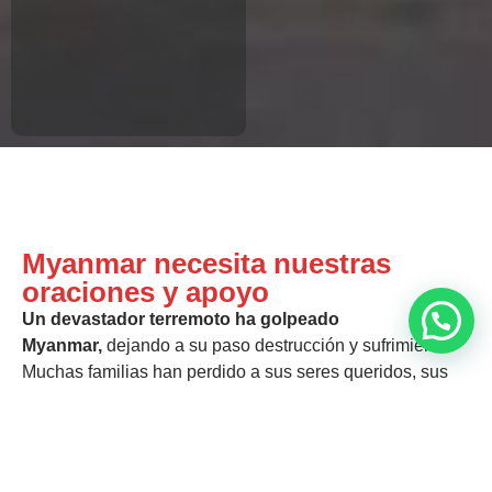
Myanmar necesita nuestras
oraciones y apoyo
Un devastador terremoto ha golpeado
Myanmar,
dejando a su paso destrucción y sufrimiento.
Muchas familias han perdido a sus seres queridos, sus
hogares y su esperanza. Los templos han sufrido daños,
las comunidades han quedado aisladas y la
incertidumbre reina en cada rincón.
En momentos como
este, el dolor y la desesperación pueden