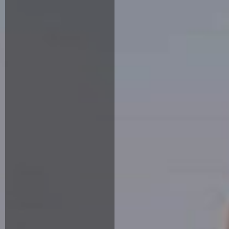
Donación Mensual
Donación única
$55.000
$80.000
$120.000
$150.000
Otro monto
Intención de Misa