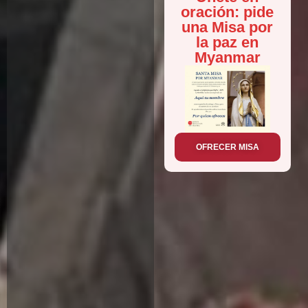
oración: pide
una Misa por
la paz en
Myanmar
OFRECER MISA