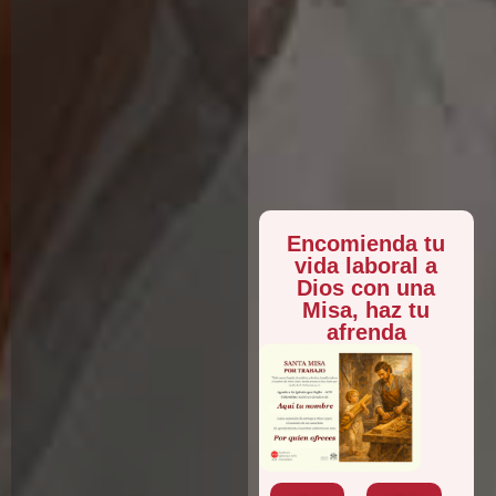
Encomienda tu
vida laboral a
Dios con una
Misa, haz tu
afrenda