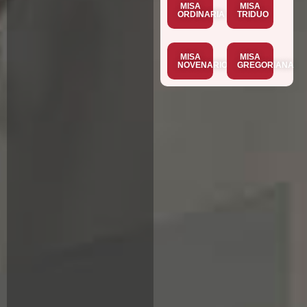
MISA
MISA
ORDINARIA
TRIDUO
MISA
MISA
NOVENARIO
GREGORIANA