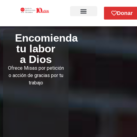
Donar
Sobre Nosotros
Encomienda
Donación Mensual
tu labor
a Dios
Donación única
Ofrece Misas por petición
o acción de gracias por tu
trabajo
$55.000
$80.000
$120.000
$150.000
Otro monto
Intención de Misa