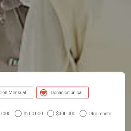
ción Mensual
Donación única
0.000
$200.000
$300.000
Otro monto