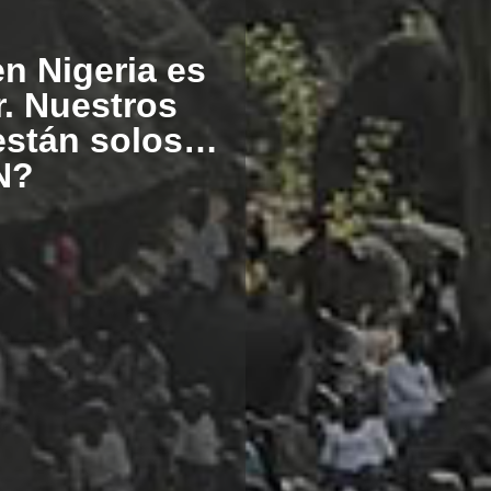
en Nigeria es
r. Nuestros
están solos…
N?