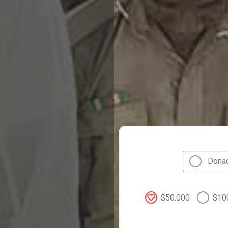
Dona
$50.000
$10